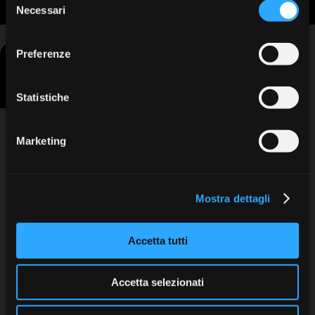
Necessari
del
consenso
Galería
Preferenze
Statistiche
Marketing
Sweden & Martina SpA
Via Veneto 10
Mostra dettagli
35020 Due Carrare (PD) Italia
Area Riservata
Tel: +39 049.91.24.300
info@sweden-martina.com
Información de privacidad
Accetta tutti
Feedback
Política de privacidad y cookies
Accetta selezionati