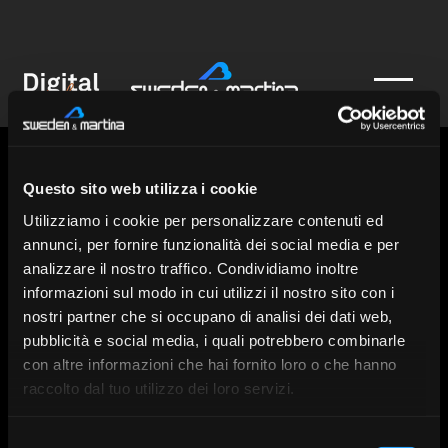
Volver
Questo sito web utilizza i cookie
Densign Dental Laboratory
, based in Isleworth, England, is a full-service dental
laboratory that has been serving dentists and dental laboratories across the UK for
over 20 years.
The laboratory specializes in creating high-quality aesthetic restorations, including
Utilizziamo i cookie per personalizzare contenuti ed
crowns, bridges, implant restorations, partials, and dentures.
The team at Densign Lab comprises highly skilled specialists who work closely with
clients to provide personalized, one-to-one services. We invest heavily in digital
annunci, per fornire funzionalità dei social media e per
processes and utilize state-of-the-art techniques and world-class materials to
produce precise and durable dental restorations.
Colmore House, Frazer Nash Close, Londra,
analizzare il nostro traffico. Condividiamo inoltre
Isleworth, Regno Unito
informazioni sul modo in cui utilizzi il nostro sito con i
(0)2085637722
nostri partner che si occupano di analisi dei dati web,
office@densignlab.co.uk
pubblicità e social media, i quali potrebbero combinarle
http://www.densignlab.co.uk
con altre informazioni che hai fornito loro o che hanno
raccolto dal tuo utilizzo dei loro servizi.
Selezione