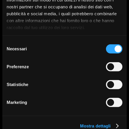
Envío de archivos DICOM/STL
nostri partner che si occupano di analisi dei dati web,
Envío mediante software de diseño
pubblicità e social media, i quali potrebbero combinarle
con altre informazioni che hai fornito loro o che hanno
Envío del caso mediante mensajería.
raccolto dal tuo utilizzo dei loro servizi.
Envío de archivos STL para producción
Siguiente
Selezione
Necessari
del
consenso
Preferenze
Statistiche
Marketing
Mostra dettagli