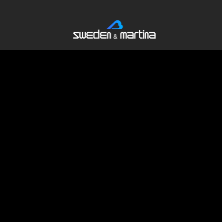
boratory based in London formed of
ith a focused shared passion. Estetica
miles based on quality and love.
ign and full mouth rehabilitation. We
 ourselves, fetching from the
also promoting our own, on how to
and natural cosmetic restorations, both
sultation to dentists and surgeons.