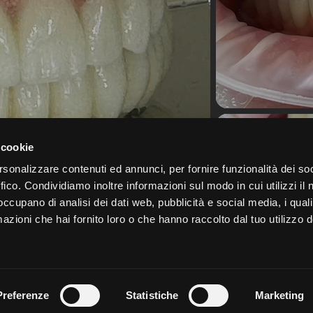
 cookie
rsonalizzare contenuti ed annunci, per fornire funzionalità dei so
ffico. Condividiamo inoltre informazioni sul modo in cui utilizzi il 
 occupano di analisi dei dati web, pubblicità e social media, i qual
ina SpA
Tel: +39 049.91.24.300
Política d
azioni che hai fornito loro o che hanno raccolto dal tuo utilizzo d
cookies
info@sweden-martina.com
are (PD) Italia
Informaci
Area Riservata
privacida
Preferenze
Statistiche
Marketing
Feedba