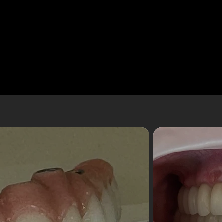
We treat our clients and patients like 
t, Londra,
treated, with honesty and respect and