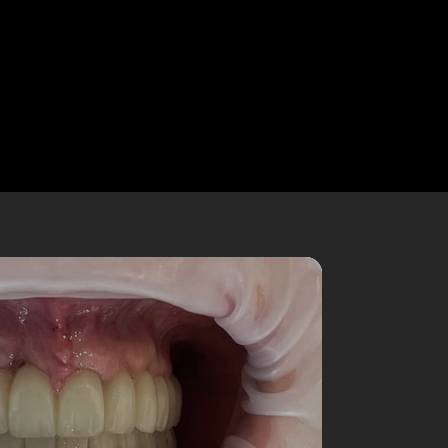
we would expect our families to be
 love for the work we produce.