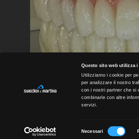
Questo sito web utilizza i
Utilizziamo i cookie per pe
per analizzare il nostro tra
con i nostri partner che si
Sweden & Mart
combinarle con altre inform
Via Veneto 10
servizi.
35020 Due Carr
Selezione
Necessari
del