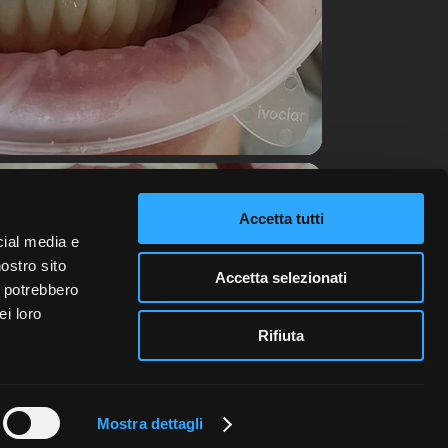
Accetta tutti
cial media e
nostro sito
Accetta selezionati
i potrebbero
e privacidad y
ei loro
Rifiuta
ón de
d
Mostra dettagli
ck