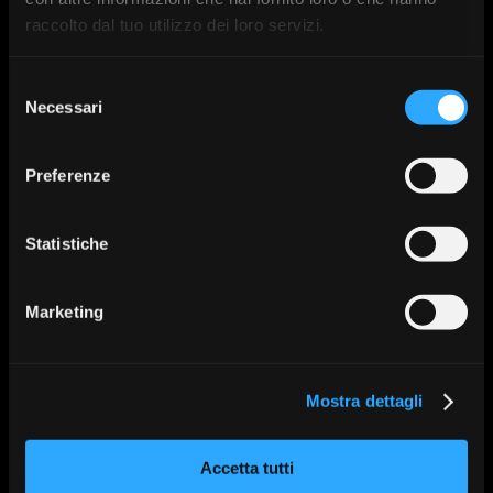
raccolto dal tuo utilizzo dei loro servizi.
Selezione
Necessari
del
consenso
Preferenze
Statistiche
Pilastri e corone Total
Pilastri e corone singole
White Esthetic
per impianti
Marketing
Mostra dettagli
Accetta tutti