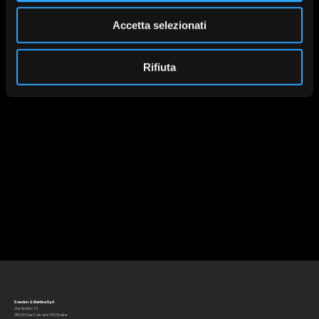
Accetta selezionati
Prama FIT
Protesi Multiple per
Impianti Avvitate
Rifiuta
Scan Body
T-Connect UNICA
Sweden & Martina SpA
Via Veneto 10
35020 Due Carrare (PD) Italia