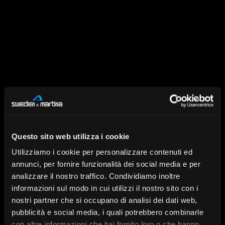
Barre su impianti
Cappette, Sottostrutture
e Strutture Anatomiche
Questo sito web utilizza i cookie
Utilizziamo i cookie per personalizzare contenuti ed
annunci, per fornire funzionalità dei social media e per
analizzare il nostro traffico. Condividiamo inoltre
informazioni sul modo in cui utilizzi il nostro sito con i
nostri partner che si occupano di analisi dei dati web,
pubblicità e social media, i quali potrebbero combinarle
Griglia Occlusiva per
Modelli 3D
rigenerativa
con altre informazioni che hai fornito loro o che hanno