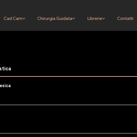
Cad Cam
Chirurgia Guidata
Librerie
Contatti
A LA LIBRERIA EXO
ERCANDO:
tesica