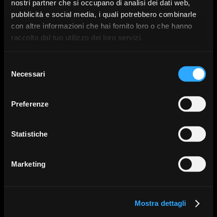
nostri partner che si occupano di analisi dei dati web,
pubblicità e social media, i quali potrebbero combinarle
Multilayer Zirconia
Available in HTML, STML and YML, with different hardness and translucency.
YML with progressive bending resistance.
con altre informazioni che hai fornito loro o che hanno
raccolto dal tuo utilizzo dei loro servizi.
KATANA YML
Manuale
750-1000
tecnico
Selezione
Necessari
del
UPCERA
Manuale
IFU
FUNCTIONAL
consenso
tecnico
Preferenze
STRATI PLUS
IFU
1000
Statistiche
KATANA STML-
Manuale
750
tecnico
Marketing
Mostra dettagli