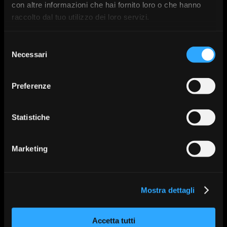
con altre informazioni che hai fornito loro o che hanno
raccolto dal tuo utilizzo dei loro servizi.
Selezione
Necessari
del
consenso
Preferenze
Statistiche
Occlusal grid for
Prama FIT
Regeneration
Marketing
Mostra dettagli
Accetta tutti