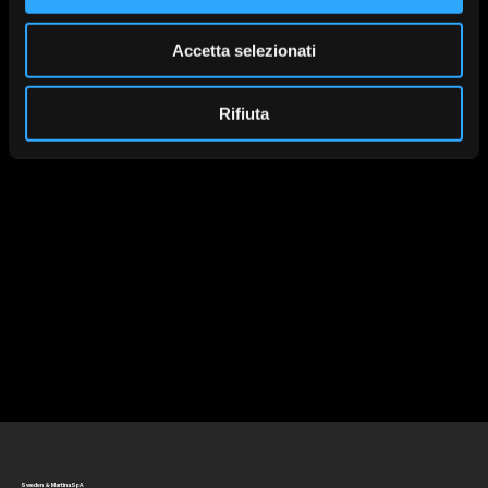
Scan Body
Single posts and crowns
Accetta selezionati
for implants
Rifiuta
Total White Esthetic Posts
UNICA T-Connect
and Crowns
Sweden & Martina SpA