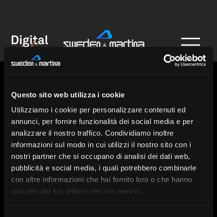
Guided surgery 
Questo sito web utilizza i cookie
case sharing – 
Utilizziamo i cookie per personalizzare contenuti ed
TWIN System for 
annunci, per fornire funzionalità dei social media e per
analizzare il nostro traffico. Condividiamo inoltre
STIL technique
informazioni sul modo in cui utilizzi il nostro sito con i
nostri partner che si occupano di analisi dei dati web,
Step 1 - Case 
pubblicità e social media, i quali potrebbero combinarle
con altre informazioni che hai fornito loro o che hanno
sharing method
raccolto dal tuo utilizzo dei loro servizi.
Select how you want to share your
case information:
(Required)