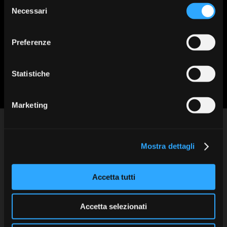
Selezione
Send DICOM/STL files
Necessari
del
consenso
Send via design software
Preferenze
Send the case via courier
Send STL files for production
Statistiche
Next
Marketing
Sweden & Martina SpA
Via Veneto 10
Mostra dettagli
35020 Due Carrare (PD) Italia
Area Riservata
Tel: +39 049.91.24.300
info@sweden-martina.com
Accetta tutti
Privacy Policy
Feedback
Privacy and Cookies Policy
Accetta selezionati